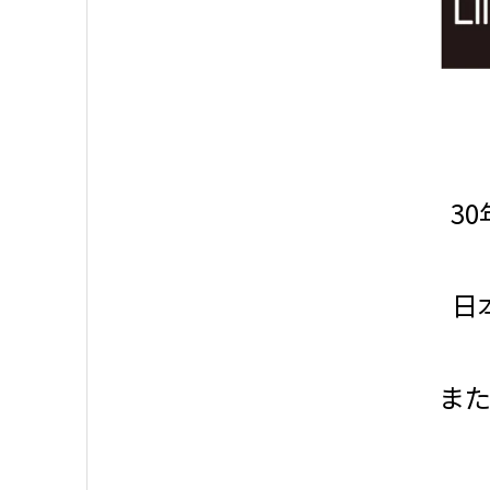
3
日
ま